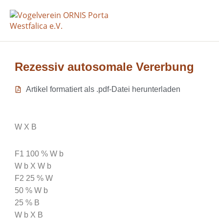
Rezessiv autosomale Vererbung
Artikel formatiert als .pdf-Datei herunterladen
W X B
F1 100 % W b
W b X W b
F2 25 % W
50 % W b
25 % B
W b X B