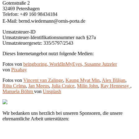
Gotenstraße 2
32469 Petershagen
Telefon: +49 160 98434184
E-Mail: bernd.wiedemann@ornis-porta.de
Umsatzsteuer-ID
Umsatzsteuer-Identifikationsnummer nach §27a
Umsatzsteuergesetz: 335/5797/2543
Dieses Internetangebot nutzt folgende Medien:
Fotos von
beingboring, WorldInMyEyes,
Susanne Jutzeler
von
Pixabay
Fotos von
Vincent van Zalinge
,
Kaung Myat Min
,
Alex Blăjan
,
Rūta Celma
,
Jan Meeus
,
Julia Craice
,
Milin John
,
Ray Hennessy
,
Manuela Böhm
von
Unsplash
Wir bedanken uns herzlich bei unseren Sponsoren, die unsere
ehrenamtliche Arbeit unterstützen: