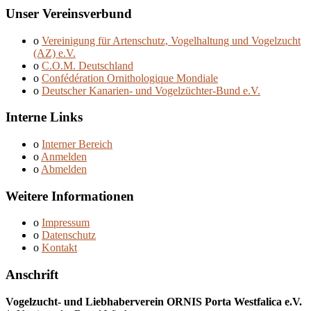
Unser Vereinsverbund
o
Vereinigung für Artenschutz, Vogelhaltung und Vogelzucht
(AZ) e.V.
o
C.O.M. Deutschland
o
Confédération Ornithologique Mondiale
o
Deutscher Kanarien- und Vogelzüchter-Bund e.V.
Interne Links
o
Interner Bereich
o
Anmelden
o
Abmelden
Weitere Informationen
o
Impressum
o
Datenschutz
o
Kontakt
Anschrift
Vogelzucht- und Liebhaberverein ORNIS Porta Westfalica e.V.