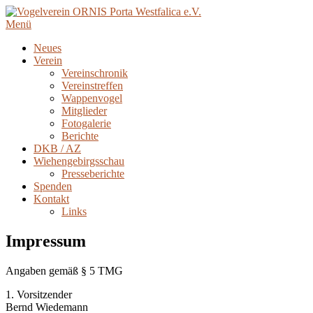
Menü
Neues
Verein
Vereinschronik
Vereinstreffen
Wappenvogel
Mitglieder
Fotogalerie
Berichte
DKB / AZ
Wiehengebirgsschau
Presseberichte
Spenden
Kontakt
Links
Impressum
Angaben gemäß § 5 TMG
1. Vorsitzender
Bernd Wiedemann