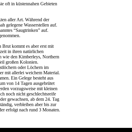
sie oft in küstennahen Gebieten
ten aller Art. Während der
nah gelegene Wasserstellen auf.
anntes “Saugtrinken” auf.
fgenommen.
n Brut kommt es aber erst mit
eit in ihren natürlichen
n wie den Kimberleys, Northern
Teil großen Kolonien.
stlöchern oder Löchern im
 mit allerlei weichem Material.
mmen. Ein Gelege besteht aus
traum von 14 Tagen ausgebrütet
erden vorzugsweise mit kleinen
ch noch nicht geschlechtsreife
ieder gewachsen, ab dem 24. Tag
tändig, verbleiben aber bis zur
er erfolgt nach rund 3 Monaten.