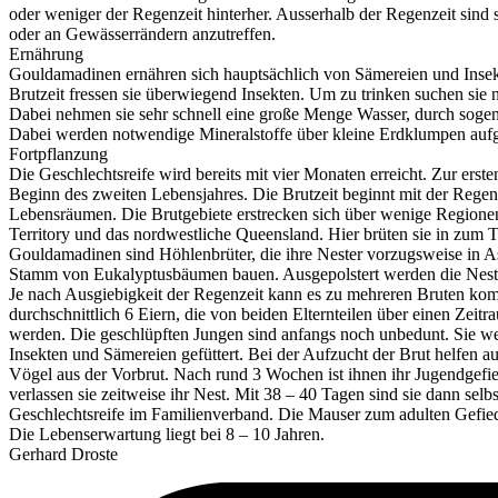
oder weniger der Regenzeit hinterher. Ausserhalb der Regenzeit sind 
oder an Gewässerrändern anzutreffen.
Ernährung
Gouldamadinen ernähren sich hauptsächlich von Sämereien und Insek
Brutzeit fressen sie überwiegend Insekten. Um zu trinken suchen sie 
Dabei nehmen sie sehr schnell eine große Menge Wasser, durch sogen
Dabei werden notwendige Mineralstoffe über kleine Erdklumpen au
Fortpflanzung
Die Geschlechtsreife wird bereits mit vier Monaten erreicht. Zur erste
Beginn des zweiten Lebensjahres. Die Brutzeit beginnt mit der Regenz
Lebensräumen. Die Brutgebiete erstrecken sich über wenige Regione
Territory und das nordwestliche Queensland. Hier brüten sie in zum 
Gouldamadinen sind Höhlenbrüter, die ihre Nester vorzugsweise in A
Stamm von Eukalyptusbäumen bauen. Ausgepolstert werden die Nester
Je nach Ausgiebigkeit der Regenzeit kann es zu mehreren Bruten ko
durchschnittlich 6 Eiern, die von beiden Elternteilen über einen Zei
werden. Die geschlüpften Jungen sind anfangs noch unbedunt. Sie w
Insekten und Sämereien gefüttert. Bei der Aufzucht der Brut helfen au
Vögel aus der Vorbrut. Nach rund 3 Wochen ist ihnen ihr Jugendgef
verlassen sie zeitweise ihr Nest. Mit 38 – 40 Tagen sind sie dann selbs
Geschlechtsreife im Familienverband. Die Mauser zum adulten Gefied
Die Lebenserwartung liegt bei 8 – 10 Jahren.
Gerhard Droste