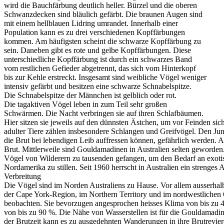
wird die Bauchfärbung deutlich heller. Bürzel und die oberen
Schwanzdecken sind bläulich gefärbt. Die braunen Augen sind
mit einem hellblauen Lidring umrandet. Innerhalb einer
Population kann es zu drei verschiedenen Kopffärbungen
kommen. Am häufigsten scheint die schwarze Kopffärbung zu
sein. Daneben gibt es rote und gelbe Kopffärbungen. Diese
unterschiedliche Kopffärbung ist durch ein schwarzes Band
vom restlichen Gefieder abgetrennt, das sich vom Hinterkopf
bis zur Kehle erstreckt. Insgesamt sind weibliche Vögel weniger
intensiv gefärbt und besitzen eine schwarze Schnabelspitze.
Die Schnabelspitze der Männchen ist gelblich oder rot.
Die tagaktiven Vögel leben in zum Teil sehr großen
Schwärmen. Die Nacht verbringen sie auf ihren Schlafbäumen.
Hier sitzen sie jeweils auf den dünnsten Ästchen, um vor Feinden sic
adulter Tiere zählen insbesondere Schlangen und Greifvögel. Den Ju
die Brut bei lebendigen Leib auffressen können, gefährlich werden. A
Brut. Mittlerweile sind Gouldamadinen in Australien selten geworden
Vögel von Wilderern zu tausenden gefangen, um den Bedarf an exot
Nordamerika zu stillen. Seit 1960 herrscht in Australien ein strenges A
Verbreitung
Die Vögel sind im Norden Australiens zu Hause. Vor allem ausserhal
der Cape York-Region, im Northern Territory und im nordwestlichen 
beobachten. Sie bevorzugen angesprochen heisses Klima von bis zu 4
von bis zu 90 %. Die Nähe von Wasserstellen ist für die Gouldamad
der Brutzeit kann es zu ausgedehnten Wanderungen in ihre Brutrevi