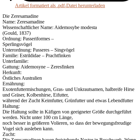
Artikel formatiert als .pdf-Datei herunterladen
Die Zeresamadine
Name: Zeresamadine
Wissenschaftlicher Name: Aidemosybe modesta
(Gould, 1837)
Ordnung: Passeriformes –
Sperlingsvögel
Unterordnung: Passeres – Singvögel
Familie: Estrildidae – Prachtfinken
Unterfamilie:
Gattung: Aidemosyne – Zeresfinken
Herkunft:
Östliches Australien
Ernährung:
Exotenfuttermischungen, Gras- und Unkrautsamen, halbreife Hirse
und Gräser, Kolbenhirse, Eifutter,
während der Zucht Keimfutter, Grünfutter und etwas Lebendfutter
Haltung:
Die Haltung sollte in Käfigen von geeigneter Größe durchgeführt
werden. Nicht unter 100 cm Länge,
noch besser in größeren Volieren, so dass der bewegungsfreudige
Vogel sich ausleben kann.
Zucht:
Die Zeresamadinen bauen freistehende Nester in Buschwerk. Wenn