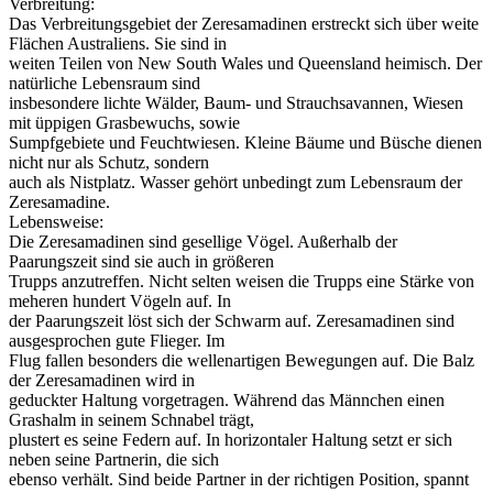
Verbreitung:
Das Verbreitungsgebiet der Zeresamadinen erstreckt sich über weite
Flächen Australiens. Sie sind in
weiten Teilen von New South Wales und Queensland heimisch. Der
natürliche Lebensraum sind
insbesondere lichte Wälder, Baum- und Strauchsavannen, Wiesen
mit üppigen Grasbewuchs, sowie
Sumpfgebiete und Feuchtwiesen. Kleine Bäume und Büsche dienen
nicht nur als Schutz, sondern
auch als Nistplatz. Wasser gehört unbedingt zum Lebensraum der
Zeresamadine.
Lebensweise:
Die Zeresamadinen sind gesellige Vögel. Außerhalb der
Paarungszeit sind sie auch in größeren
Trupps anzutreffen. Nicht selten weisen die Trupps eine Stärke von
meheren hundert Vögeln auf. In
der Paarungszeit löst sich der Schwarm auf. Zeresamadinen sind
ausgesprochen gute Flieger. Im
Flug fallen besonders die wellenartigen Bewegungen auf. Die Balz
der Zeresamadinen wird in
geduckter Haltung vorgetragen. Während das Männchen einen
Grashalm in seinem Schnabel trägt,
plustert es seine Federn auf. In horizontaler Haltung setzt er sich
neben seine Partnerin, die sich
ebenso verhält. Sind beide Partner in der richtigen Position, spannt