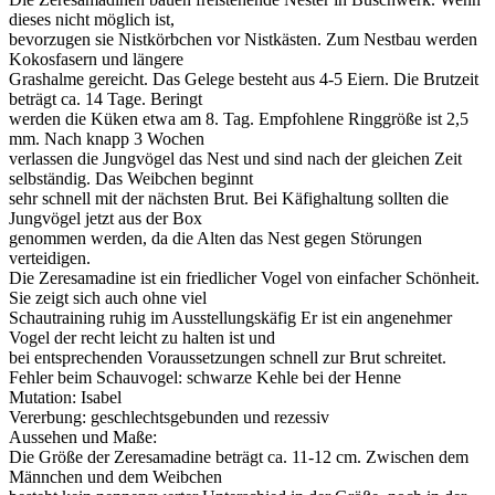
dieses nicht möglich ist,
bevorzugen sie Nistkörbchen vor Nistkästen. Zum Nestbau werden
Kokosfasern und längere
Grashalme gereicht. Das Gelege besteht aus 4-5 Eiern. Die Brutzeit
beträgt ca. 14 Tage. Beringt
werden die Küken etwa am 8. Tag. Empfohlene Ringgröße ist 2,5
mm. Nach knapp 3 Wochen
verlassen die Jungvögel das Nest und sind nach der gleichen Zeit
selbständig. Das Weibchen beginnt
sehr schnell mit der nächsten Brut. Bei Käfighaltung sollten die
Jungvögel jetzt aus der Box
genommen werden, da die Alten das Nest gegen Störungen
verteidigen.
Die Zeresamadine ist ein friedlicher Vogel von einfacher Schönheit.
Sie zeigt sich auch ohne viel
Schautraining ruhig im Ausstellungskäfig Er ist ein angenehmer
Vogel der recht leicht zu halten ist und
bei entsprechenden Voraussetzungen schnell zur Brut schreitet.
Fehler beim Schauvogel: schwarze Kehle bei der Henne
Mutation: Isabel
Vererbung: geschlechtsgebunden und rezessiv
Aussehen und Maße:
Die Größe der Zeresamadine beträgt ca. 11-12 cm. Zwischen dem
Männchen und dem Weibchen