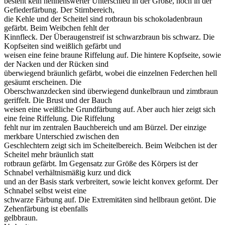
besteht kein nennenswerter Unterschied in der Größe, noch in der
Gefiederfärbung. Der Stirnbereich,
die Kehle und der Scheitel sind rotbraun bis schokoladenbraun
gefärbt. Beim Weibchen fehlt der
Kinnfleck. Der Überaugenstreif ist schwarzbraun bis schwarz. Die
Kopfseiten sind weißlich gefärbt und
weisen eine feine braune Riffelung auf. Die hintere Kopfseite, sowie
der Nacken und der Rücken sind
überwiegend bräunlich gefärbt, wobei die einzelnen Federchen hell
gesäumt erscheinen. Die
Oberschwanzdecken sind überwiegend dunkelbraun und zimtbraun
geriffelt. Die Brust und der Bauch
weisen eine weißliche Grundfärbung auf. Aber auch hier zeigt sich
eine feine Riffelung. Die Riffelung
fehlt nur im zentralen Bauchbereich und am Bürzel. Der einzige
merkbare Unterschied zwischen den
Geschlechtern zeigt sich im Scheitelbereich. Beim Weibchen ist der
Scheitel mehr bräunlich statt
rotbraun gefärbt. Im Gegensatz zur Größe des Körpers ist der
Schnabel verhältnismäßig kurz und dick
und an der Basis stark verbreitert, sowie leicht konvex geformt. Der
Schnabel selbst weist eine
schwarze Färbung auf. Die Extremitäten sind hellbraun getönt. Die
Zehenfärbung ist ebenfalls
gelbbraun.