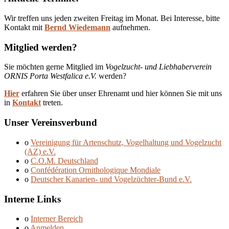
Wir treffen uns jeden zweiten Freitag im Monat. Bei Interesse, bitte
Kontakt mit
Bernd Wiedemann
aufnehmen.
Mitglied werden?
Sie möchten gerne Mitglied im
Vogelzucht- und Liebhaberverein
ORNIS Porta Westfalica e.V.
werden?
Hier
erfahren Sie über unser Ehrenamt und hier können Sie mit uns
in
Kontakt
treten.
Unser Vereinsverbund
o
Vereinigung für Artenschutz, Vogelhaltung und Vogelzucht
(AZ) e.V.
o
C.O.M. Deutschland
o
Confédération Ornithologique Mondiale
o
Deutscher Kanarien- und Vogelzüchter-Bund e.V.
Interne Links
o
Interner Bereich
o
Anmelden