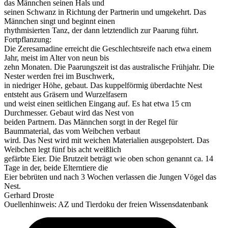
das Männchen seinen Hals und
seinen Schwanz in Richtung der Partnerin und umgekehrt. Das
Männchen singt und beginnt einen
rhythmisierten Tanz, der dann letztendlich zur Paarung führt.
Fortpflanzung:
Die Zeresamadine erreicht die Geschlechtsreife nach etwa einem
Jahr, meist im Alter von neun bis
zehn Monaten. Die Paarungszeit ist das australische Frühjahr. Die
Nester werden frei im Buschwerk,
in niedriger Höhe, gebaut. Das kuppelförmig überdachte Nest
entsteht aus Gräsern und Wurzelfasern
und weist einen seitlichen Eingang auf. Es hat etwa 15 cm
Durchmesser. Gebaut wird das Nest von
beiden Partnern. Das Männchen sorgt in der Regel für
Baummaterial, das vom Weibchen verbaut
wird. Das Nest wird mit weichen Materialien ausgepolstert. Das
Weibchen legt fünf bis acht weißlich
gefärbte Eier. Die Brutzeit beträgt wie oben schon genannt ca. 14
Tage in der, beide Elterntiere die
Eier bebrüten und nach 3 Wochen verlassen die Jungen Vögel das
Nest.
Gerhard Droste
Ouellenhinweis: AZ und Tierdoku der freien Wissensdatenbank