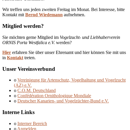
Wir treffen uns jeden zweiten Freitag im Monat. Bei Interesse, bitte
Kontakt mit
Bernd Wiedemann
aufnehmen.
Mitglied werden?
Sie möchten gerne Mitglied im
Vogelzucht- und Liebhaberverein
ORNIS Porta Westfalica e.V.
werden?
Hier
erfahren Sie über unser Ehrenamt und hier können Sie mit uns
in
Kontakt
treten.
Unser Vereinsverbund
o
Vereinigung für Artenschutz, Vogelhaltung und Vogelzucht
(AZ) e.V.
o
C.O.M. Deutschland
o
Confédération Ornithologique Mondiale
o
Deutscher Kanarien- und Vogelzüchter-Bund e.V.
Interne Links
o
Interner Bereich
o
Anmelden