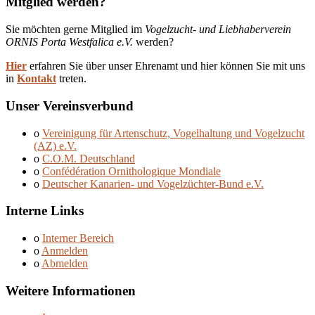
Mitglied werden?
Sie möchten gerne Mitglied im
Vogelzucht- und Liebhaberverein
ORNIS Porta Westfalica e.V.
werden?
Hier
erfahren Sie über unser Ehrenamt und hier können Sie mit uns
in
Kontakt
treten.
Unser Vereinsverbund
o
Vereinigung für Artenschutz, Vogelhaltung und Vogelzucht
(AZ) e.V.
o
C.O.M. Deutschland
o
Confédération Ornithologique Mondiale
o
Deutscher Kanarien- und Vogelzüchter-Bund e.V.
Interne Links
o
Interner Bereich
o
Anmelden
o
Abmelden
Weitere Informationen